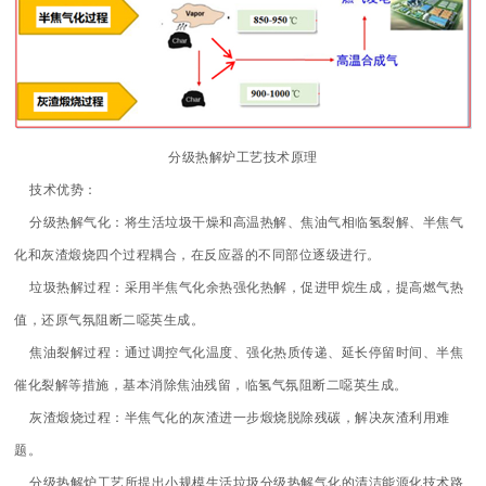
分级热解炉工艺技术原理
技术优势：
分级热解气化：将生活垃圾干燥和高温热解、焦油气相临氢裂解、半焦气
化和灰渣煅烧四个过程耦合，在反应器的不同部位逐级进行。
垃圾热解过程：采用半焦气化余热强化热解，促进甲烷生成，提高燃气热
值，还原气氛阻断二噁英生成。
焦油裂解过程：通过调控气化温度、强化热质传递、延长停留时间、半焦
催化裂解等措施，基本消除焦油残留，临氢气氛阻断二噁英生成。
灰渣煅烧过程：半焦气化的灰渣进一步煅烧脱除残碳，解决灰渣利用难
题。
分级热解炉工艺所提出小规模生活垃圾分级热解气化的清洁能源化技术路